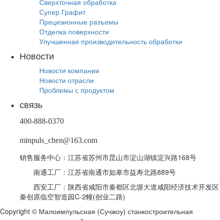
Сверхточная обработка
Супер Графит
Прецизионные разъемы
Отделка поверхности
Улучшенная производительность обработки
Новости
Новости компании
Новости отрасли
Проблемы с продуктом
связь
400-888-0370
minpuls_chen@163.com
销售服务中心：江苏省苏州市昆山市淀山湖镇淀兴路168号
南通工厂：江苏省南通市如皋市益寿北路889号
西安工厂：陕西省咸阳市秦都区北塬大道咸阳经济技术开发区
秦创原临空智造园C-2幢(创业二路)
Copyright © Малоимпульсная (Сучжоу) станкостроительная