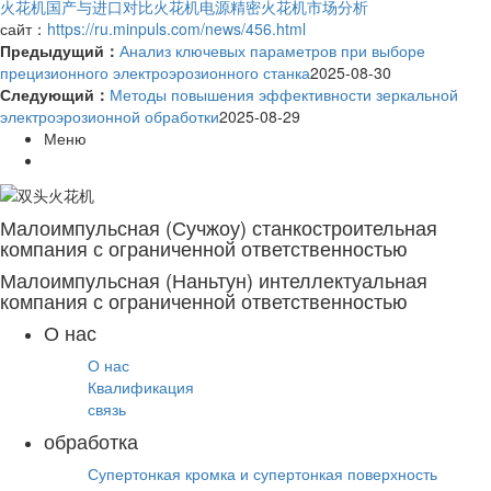
火花机国产与进口对比
火花机电源
精密火花机市场分析
сайт：
https://ru.minpuls.com/news/456.html
Предыдущий：
Анализ ключевых параметров при выборе
прецизионного электроэрозионного станка
2025-08-30
Следующий：
Методы повышения эффективности зеркальной
электроэрозионной обработки
2025-08-29
Меню
Малоимпульсная (Сучжоу) станкостроительная
компания с ограниченной ответственностью
Малоимпульсная (Наньтун) интеллектуальная
компания с ограниченной ответственностью
О нас
О нас
Квалификация
связь
обработка
Супертонкая кромка и супертонкая поверхность