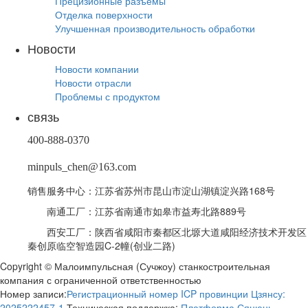
Прецизионные разъемы
Отделка поверхности
Улучшенная производительность обработки
Новости
Новости компании
Новости отрасли
Проблемы с продуктом
связь
400-888-0370
minpuls_chen@163.com
销售服务中心：江苏省苏州市昆山市淀山湖镇淀兴路168号
南通工厂：江苏省南通市如皋市益寿北路889号
西安工厂：陕西省咸阳市秦都区北塬大道咸阳经济技术开发区
秦创原临空智造园C-2幢(创业二路)
Copyright © Малоимпульсная (Сучжоу) станкостроительная
компания с ограниченной ответственностью
Номер записи:
Регистрационный номер ICP провинции Цзянсу:
2025222457-1
Техническая поддержка:
Платформа Сянюнь