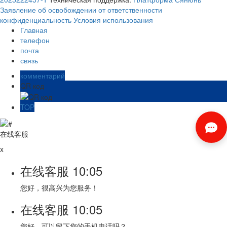
Заявление об освобождении от ответственности
конфиденциальность
Условия использования
Главная
телефон
почта
связь
комментарий
QR код
TOP
在线客服
x
在线客服
10:05
您好，很高兴为您服务！
在线客服
10:05
您好，可以留下您的手机电话吗？